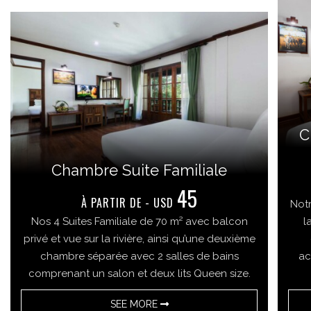
C
Chambre Suite Familiale
45
À PARTIR DE - USD​​
Not
Nos 4 Suites Familiale de 70 m² avec balcon
l
privé et vue sur la rivière, ainsi qu’une deuxième
chambre séparée avec 2 salles de bains
ac
comprenant un salon et deux lits Queen size.
SEE MORE