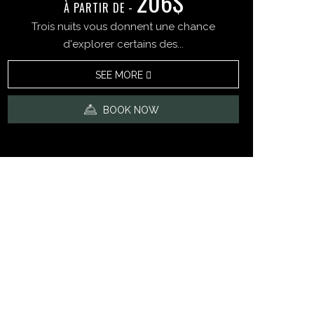
206$
À PARTIR DE -​​
Trois nuits vous donnent une chance
d'explorer certains des...
SEE MORE
BOOK NOW