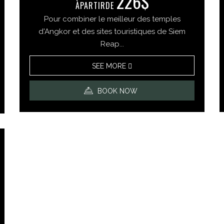
226$
ÀPARTIRDE​​
Pour combiner le meilleur des temples
d'Angkor et des sites touristiques de Siem
Reap...
SEE MORE
BOOK NOW