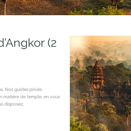
d’Angkor (2
us. Nos guides privés
n matière de temple, en vous
us disposez.